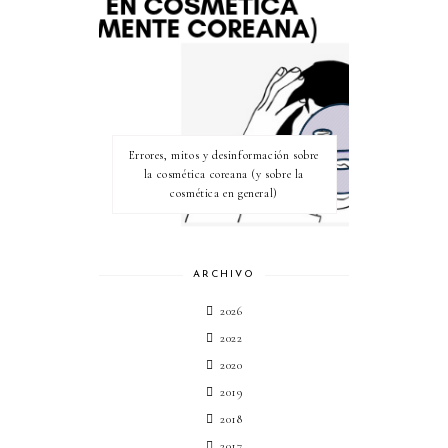
Errores, mitos y desinformación sobre
la cosmética coreana (y sobre la
cosmética en general)
ARCHIVO
2026
2022
2020
2019
2018
2017