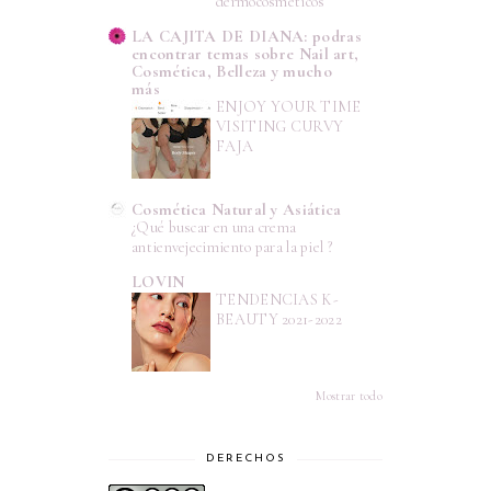
dermocosméticos
LA CAJITA DE DIANA: podras
encontrar temas sobre Nail art,
Cosmética, Belleza y mucho
más
ENJOY YOUR TIME
VISITING CURVY
FAJA
Cosmética Natural y Asiática
¿Qué buscar en una crema
antienvejecimiento para la piel ?
LOVIN
TENDENCIAS K-
BEAUTY 2021-2022
Mostrar todo
DERECHOS