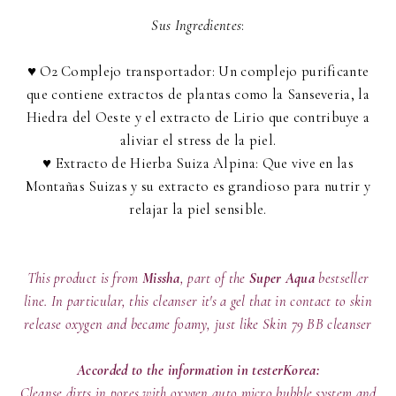
Sus Ingredientes
:
♥ O2 Complejo transportador: Un complejo purificante
que contiene extractos de plantas como la Sanseveria, la
Hiedra del Oeste y el extracto de Lirio que contribuye a
aliviar el stress de la piel.
♥ Extracto de Hierba Suiza Alpina: Que vive en las
Montañas Suizas y su extracto es grandioso para nutrir y
relajar la piel sensible.
This product is from
Missha
, part of the
Super Aqua
bestseller
line. In particular, this cleanser it's a gel that in contact to skin
release oxygen and became foamy, just like Skin 79 BB cleanser
Accorded to the information in testerKorea:
Cleanse dirts in pores with oxygen auto micro bubble system and