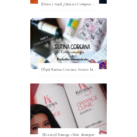
[Datos y tips] ¿Quieres Comprar a Corea y no tienes idea? [Actualizada a 2020]
[Tips] Rutina Coreana: Starter kit para comenzar ~ Productos recomendados
[Kerasys] Damage clinic shampoo