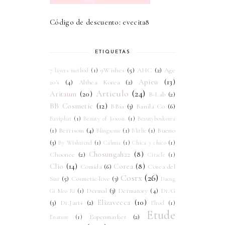
Código de descuento: evecita8
ETIQUETAS
9Wishes
(5)
AHC
(2)
Age
7 layers method
(1)
Apieu
(13)
20's
(4)
Althea Korea
(2)
Articulo
(24)
Aritaum
(20)
B-Lab
(2)
BB Cosmetic
(12)
BBia
(3)
Banila Co
(6)
Baviphat
(1)
Beauty of Joseon.
(1)
Beautyboxkorea
Berrisom
(4)
Bueno
(1)
Blingsome
(1)
Blithe
(1)
(3)
By Wishtrend
(1)
Calmia
(1)
Chica y chico
(1)
Chosungah22
(8)
Choonee
(2)
Ciracle
(1)
Clio
(14)
Corea
(8)
Comida
(6)
Corea del
Cosrx
(26)
Sur
(5)
Cosmetic-love
(3)
Daeng
Dermal
(3)
Dermatory
(4)
Dr.G
Gi Meo Ri
(1)
Elizavecca
(10)
(3)
Dr.Jart+
(2)
Elroel
(1)
Etude
Eopenmarket
(2)
Enature
(1)