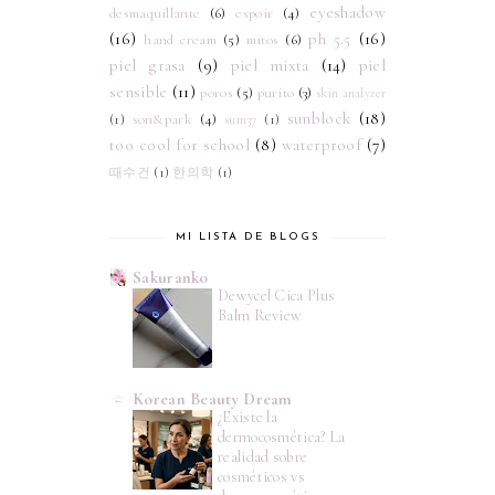
eyeshadow
desmaquillante
(6)
espoir
(4)
(16)
ph 5.5
(16)
hand cream
(5)
mitos
(6)
piel grasa
(9)
piel mixta
(14)
piel
sensible
(11)
poros
(5)
purito
(3)
skin analyzer
sunblock
(18)
son&park
(4)
(1)
sum37
(1)
too cool for school
(8)
waterproof
(7)
때수건
(1)
한의학
(1)
MI LISTA DE BLOGS
Sakuranko
Dewycel Cica Plus
Balm Review
Korean Beauty Dream
¿Existe la
dermocosmética? La
realidad sobre
cosméticos vs