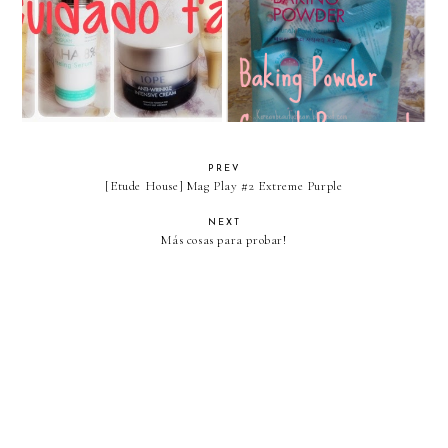
[Skincare] Rutina actual de
[Etude House] Baking powder
cuidado facial
Crunch Pore scrub Review
PREV
[Etude House] Mag Play #2 Extreme Purple
NEXT
Más cosas para probar!