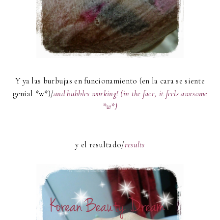
Y ya las burbujas en funcionamiento (en la cara se siente
genial *w*)/
and bubbles working! (in the face, it feels awesome
*w*)
y el resultado/
results