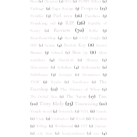
PONY Effect
(2)
Nots
(1)
Olivarrier
(1)
PHA
(1)
Peripera
(13)
Package
(2)
Papa Recipe
(3)
Piel seca
(16)
Petitfée
(5)
Purebess
(3)
RIP
(26)
Pyunkang yul
(5)
Republic of
Review
(70)
RiRe
(3)
Beauty
(1)
RoseRoseShop
(4)
Ryo
(2)
SAAT Insight
(1)
Secret Key
(8)
Scinic
(4)
Secret
SNP
(1)
Skin 79
(8)
Nature
(3)
Skin
Sidmool
(1)
watchers
(4)
Skin79
(5)
Skin&Lab
(1)
Sokobox
(4)
Stylenanda
(2)
Skincarisma
(1)
Sulwhasoo
(5)
Swanicoco
(3)
Suntique
(1)
The
TSW
(2)
Teradia
(1)
Testerkorea
(1)
Faceshop
(12)
The History of Whoo
(5)
The Saem
(17)
Tint
The Orchid Skin
(1)
Tony Moly
(25)
(10)
Tosowoong
(10)
Touch in sol
(2)
VDL
(6)
Troiareuke
(1)
Vanedo
Viaje
(2)
Wayskin
(1)
Vitabridc12
(1)
W.Lab
(1)
(2)
Wishtrend
(6)
Wellage
(1)
YET
(1)
Zamian.
c20
(4)
(1)
a.by bom
(1)
beautynetkorea
(1)