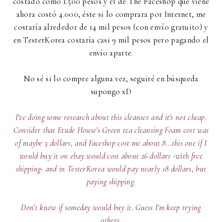
costado como 1.500 pesos y el de The Faceshop que viene
ahora costó 4.000, éste si lo comprara por Internet, me
costaría alrededor de 14 mil pesos (con envío gratuito) y
en TesterKorea costaría casi 9 mil pesos pero pagando el
envío aparte.
No sé si lo compre alguna vez, seguiré en búsqueda
supongo xD
I've doing some research about this cleanser and it's not cheap.
Consider that Etude House's Green tea cleansing Foam cost was
of maybe 3 dollars, and Faceshop cost me about 8...this one if I
would buy it on ebay would cost about 26 dollars -with free
shipping- and in TesterKorea would pay nearly 18 dollars, but
paying shipping.
Don't know if someday would buy it. Guess I'm keep trying
others.