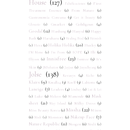
House
(127)
First
Falsificaciones
(1)
Treatment Essence
(2)
From Nature
(2)
Gastronomía Coreana
(3)
Get it beauty
(1)
Gmarket
(2)
Gobdigoun
(4)
Glosario
(1)
Goodal
(12)
Hanbang
(3)
Hanyul
(6)
Happy
Bath
(2)
Haruharu
(4)
Healing Bird
(1)
Heimish
Holika Holika
(20)
Hera
(2)
Huxley
(2)
(1)
IOPE
(4)
Illi
(2)
I'M Meme
(1)
I'm From
(1)
Innisfree
(23)
Isntree
(5)
It's
Illiyoon
(1)
Skin
(5)
JMSolution
(1)
Jayjun
(1)
Jinyulhyang
(1)
Jolse
(138)
Kerasys
(4)
Kicho
(1)
Klairs
(9)
Kmall24
(3)
Koelf
(3)
Labiotte
(4)
Laneige
(7)
Leaders
(4)
Lindsay
(1)
Lui & Lei
Mask
Luke
(2)
Mamonde
(6)
(1)
Makeon
(1)
sheet
(21)
Milky Dress
(3)
May Island
(1)
Missha
(22)
Miss Beauty Korea
(2)
Mizon
Nakeup Face
(7)
(6)
Monstory
(2)
Modi
(1)
Nature Republic
(11)
Neogen
(6)
Neulii
(1)