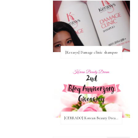
[Kerasys] Damage clinic shampoo
[CERRADO] Korean Beauty Dream Blog Anniversary Nº2! ~ Ganadoras