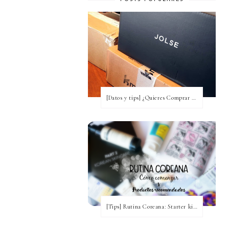
[Datos y tips] ¿Quieres Comprar a Corea y no tienes idea? [Actualizada a 2020]
[Tips] Rutina Coreana: Starter kit para comenzar ~ Productos recomendados