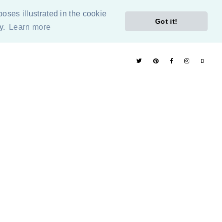
poses illustrated in the cookie
Got it!
cy.
Learn more
ÓN
PÁGINAS RECOMENDADAS
ETIQUETAS