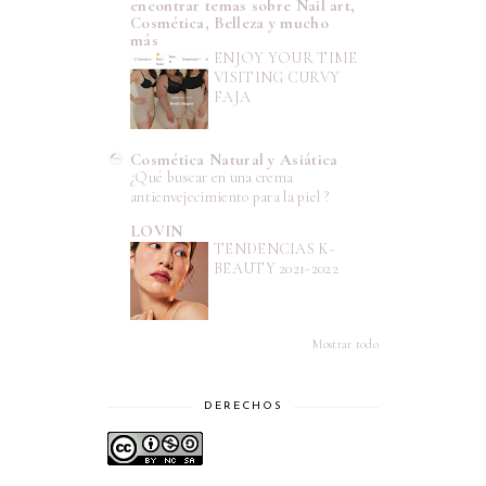
encontrar temas sobre Nail art,
Cosmética, Belleza y mucho
más
ENJOY YOUR TIME
VISITING CURVY
FAJA
Cosmética Natural y Asiática
¿Qué buscar en una crema
antienvejecimiento para la piel ?
LOVIN
TENDENCIAS K-
BEAUTY 2021-2022
Mostrar todo
DERECHOS