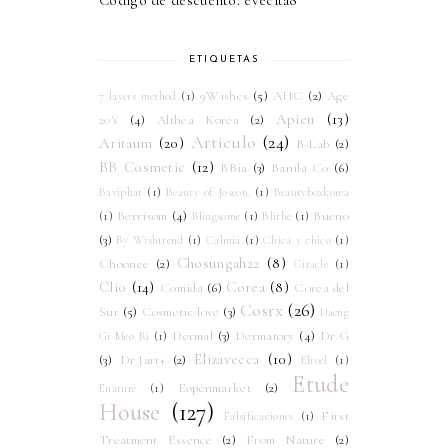
ETIQUETAS
9Wishes
(5)
AHC
(2)
Age
7 layers method
(1)
Apieu
(13)
20's
(4)
Althea Korea
(2)
Articulo
(24)
Aritaum
(20)
B-Lab
(2)
BB Cosmetic
(12)
BBia
(3)
Banila Co
(6)
Baviphat
(1)
Beauty of Joseon.
(1)
Beautyboxkorea
Berrisom
(4)
Bueno
(1)
Blingsome
(1)
Blithe
(1)
(3)
By Wishtrend
(1)
Calmia
(1)
Chica y chico
(1)
Chosungah22
(8)
Choonee
(2)
Ciracle
(1)
Clio
(14)
Corea
(8)
Comida
(6)
Corea del
Cosrx
(26)
Sur
(5)
Cosmetic-love
(3)
Daeng
Dermal
(3)
Dermatory
(4)
Dr.G
Gi Meo Ri
(1)
Elizavecca
(10)
(3)
Dr.Jart+
(2)
Elroel
(1)
Etude
Eopenmarket
(2)
Enature
(1)
House
(127)
First
Falsificaciones
(1)
Treatment Essence
(2)
From Nature
(2)