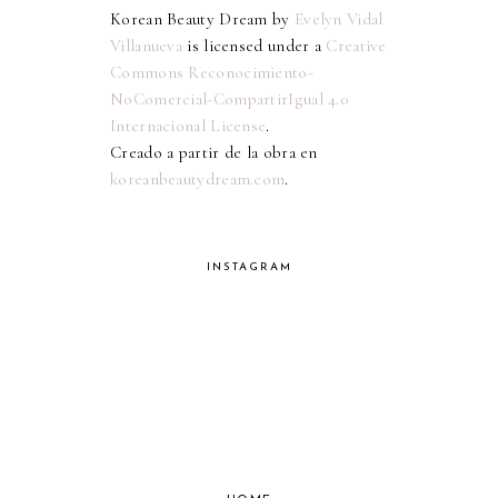
Korean Beauty Dream
by
Evelyn Vidal
Villanueva
is licensed under a
Creative
Commons Reconocimiento-
NoComercial-CompartirIgual 4.0
Internacional License
.
Creado a partir de la obra en
koreanbeautydream.com
.
INSTAGRAM