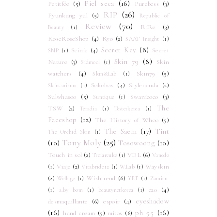
Piel seca
(16)
Petitfée
(5)
Purebess
(3)
RIP
(26)
Pyunkang yul
(5)
Republic of
Review
(70)
RiRe
(3)
Beauty
(1)
RoseRoseShop
(4)
Ryo
(2)
SAAT Insight
(1)
Secret Key
(8)
Scinic
(4)
Secret
SNP
(1)
Skin 79
(8)
Nature
(3)
Skin
Sidmool
(1)
watchers
(4)
Skin79
(5)
Skin&Lab
(1)
Sokobox
(4)
Stylenanda
(2)
Skincarisma
(1)
Sulwhasoo
(5)
Swanicoco
(3)
Suntique
(1)
The
TSW
(2)
Teradia
(1)
Testerkorea
(1)
Faceshop
(12)
The History of Whoo
(5)
The Saem
(17)
Tint
The Orchid Skin
(1)
Tony Moly
(25)
(10)
Tosowoong
(10)
Touch in sol
(2)
VDL
(6)
Troiareuke
(1)
Vanedo
Viaje
(2)
Wayskin
(1)
Vitabridc12
(1)
W.Lab
(1)
(2)
Wishtrend
(6)
Wellage
(1)
YET
(1)
Zamian.
c20
(4)
(1)
a.by bom
(1)
beautynetkorea
(1)
eyeshadow
desmaquillante
(6)
espoir
(4)
(16)
ph 5.5
(16)
hand cream
(5)
mitos
(6)