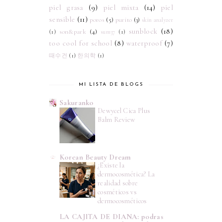
piel grasa
(9)
piel mixta
(14)
piel
sensible
(11)
poros
(5)
purito
(3)
skin analyzer
sunblock
(18)
son&park
(4)
(1)
sum37
(1)
too cool for school
(8)
waterproof
(7)
때수건
(1)
한의학
(1)
MI LISTA DE BLOGS
Sakuranko
Dewycel Cica Plus
Balm Review
Korean Beauty Dream
¿Existe la
dermocosmética? La
realidad sobre
cosméticos vs
dermocosméticos
LA CAJITA DE DIANA: podras