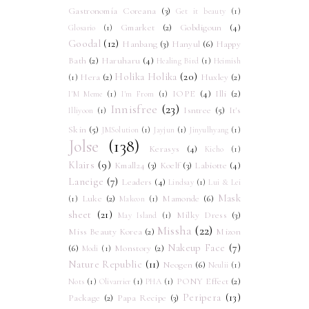
Gastronomía Coreana
(3)
Get it beauty
(1)
Gmarket
(2)
Gobdigoun
(4)
Glosario
(1)
Goodal
(12)
Hanbang
(3)
Hanyul
(6)
Happy
Bath
(2)
Haruharu
(4)
Healing Bird
(1)
Heimish
Holika Holika
(20)
Hera
(2)
Huxley
(2)
(1)
IOPE
(4)
Illi
(2)
I'M Meme
(1)
I'm From
(1)
Innisfree
(23)
Isntree
(5)
It's
Illiyoon
(1)
Skin
(5)
JMSolution
(1)
Jayjun
(1)
Jinyulhyang
(1)
Jolse
(138)
Kerasys
(4)
Kicho
(1)
Klairs
(9)
Kmall24
(3)
Koelf
(3)
Labiotte
(4)
Laneige
(7)
Leaders
(4)
Lindsay
(1)
Lui & Lei
Mask
Luke
(2)
Mamonde
(6)
(1)
Makeon
(1)
sheet
(21)
Milky Dress
(3)
May Island
(1)
Missha
(22)
Miss Beauty Korea
(2)
Mizon
Nakeup Face
(7)
(6)
Monstory
(2)
Modi
(1)
Nature Republic
(11)
Neogen
(6)
Neulii
(1)
PONY Effect
(2)
Nots
(1)
Olivarrier
(1)
PHA
(1)
Peripera
(13)
Package
(2)
Papa Recipe
(3)