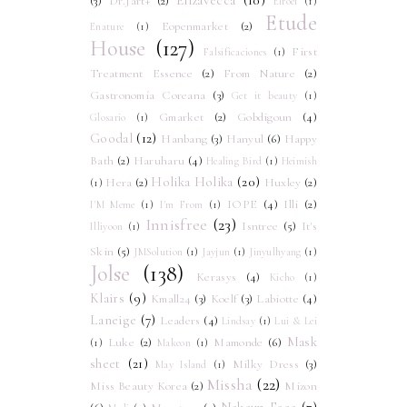
Elizavecca
(10)
(3)
Dr.Jart+
(2)
Elroel
(1)
Etude
Eopenmarket
(2)
Enature
(1)
House
(127)
First
Falsificaciones
(1)
Treatment Essence
(2)
From Nature
(2)
Gastronomía Coreana
(3)
Get it beauty
(1)
Gmarket
(2)
Gobdigoun
(4)
Glosario
(1)
Goodal
(12)
Hanbang
(3)
Hanyul
(6)
Happy
Bath
(2)
Haruharu
(4)
Healing Bird
(1)
Heimish
Holika Holika
(20)
Hera
(2)
Huxley
(2)
(1)
IOPE
(4)
Illi
(2)
I'M Meme
(1)
I'm From
(1)
Innisfree
(23)
Isntree
(5)
It's
Illiyoon
(1)
Skin
(5)
JMSolution
(1)
Jayjun
(1)
Jinyulhyang
(1)
Jolse
(138)
Kerasys
(4)
Kicho
(1)
Klairs
(9)
Kmall24
(3)
Koelf
(3)
Labiotte
(4)
Laneige
(7)
Leaders
(4)
Lindsay
(1)
Lui & Lei
Mask
Luke
(2)
Mamonde
(6)
(1)
Makeon
(1)
sheet
(21)
Milky Dress
(3)
May Island
(1)
Missha
(22)
Miss Beauty Korea
(2)
Mizon