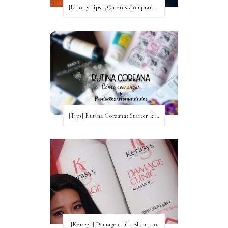
[Datos y tips] ¿Quieres Comprar a Corea y no tienes idea? [Actualizada a 2020]
[Tips] Rutina Coreana: Starter kit para comenzar ~ Productos recomendados
[Kerasys] Damage clinic shampoo