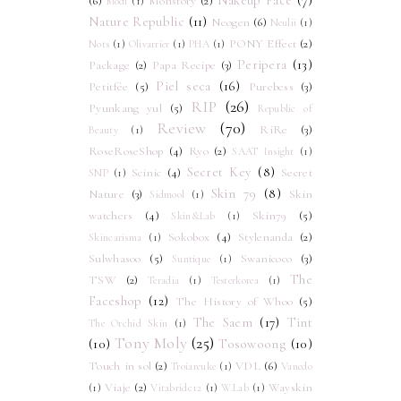
Nakeup Face
(7)
(6)
Monstory
(2)
Modi
(1)
Nature Republic
(11)
Neogen
(6)
Neulii
(1)
PONY Effect
(2)
Nots
(1)
Olivarrier
(1)
PHA
(1)
Peripera
(13)
Package
(2)
Papa Recipe
(3)
Piel seca
(16)
Petitfée
(5)
Purebess
(3)
RIP
(26)
Pyunkang yul
(5)
Republic of
Review
(70)
RiRe
(3)
Beauty
(1)
RoseRoseShop
(4)
Ryo
(2)
SAAT Insight
(1)
Secret Key
(8)
Scinic
(4)
Secret
SNP
(1)
Skin 79
(8)
Nature
(3)
Skin
Sidmool
(1)
watchers
(4)
Skin79
(5)
Skin&Lab
(1)
Sokobox
(4)
Stylenanda
(2)
Skincarisma
(1)
Sulwhasoo
(5)
Swanicoco
(3)
Suntique
(1)
The
TSW
(2)
Teradia
(1)
Testerkorea
(1)
Faceshop
(12)
The History of Whoo
(5)
The Saem
(17)
Tint
The Orchid Skin
(1)
Tony Moly
(25)
(10)
Tosowoong
(10)
Touch in sol
(2)
VDL
(6)
Troiareuke
(1)
Vanedo
Viaje
(2)
Wayskin
(1)
Vitabridc12
(1)
W.Lab
(1)