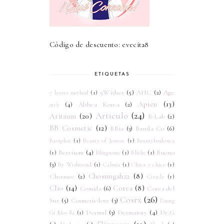
Código de descuento: evecita8
ETIQUETAS
9Wishes
(5)
AHC
(2)
Age
7 layers method
(1)
Apieu
(13)
20's
(4)
Althea Korea
(2)
Articulo
(24)
Aritaum
(20)
B-Lab
(2)
BB Cosmetic
(12)
BBia
(3)
Banila Co
(6)
Baviphat
(1)
Beauty of Joseon.
(1)
Beautyboxkorea
Berrisom
(4)
Bueno
(1)
Blingsome
(1)
Blithe
(1)
(3)
By Wishtrend
(1)
Calmia
(1)
Chica y chico
(1)
Chosungah22
(8)
Choonee
(2)
Ciracle
(1)
Clio
(14)
Corea
(8)
Comida
(6)
Corea del
Cosrx
(26)
Sur
(5)
Cosmetic-love
(3)
Daeng
Dermal
(3)
Dermatory
(4)
Dr.G
Gi Meo Ri
(1)