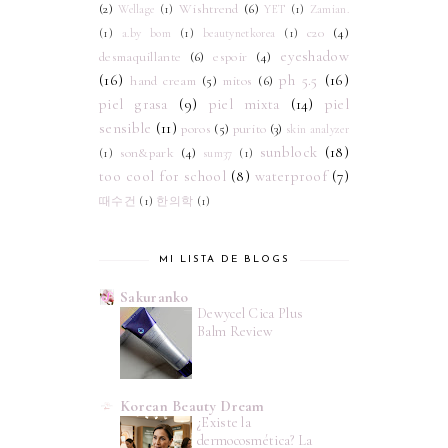
(2)
Wishtrend
(6)
Wellage
(1)
YET
(1)
Zamian.
c20
(4)
(1)
a.by bom
(1)
beautynetkorea
(1)
eyeshadow
desmaquillante
(6)
espoir
(4)
(16)
ph 5.5
(16)
hand cream
(5)
mitos
(6)
piel grasa
(9)
piel mixta
(14)
piel
sensible
(11)
poros
(5)
purito
(3)
skin analyzer
sunblock
(18)
son&park
(4)
(1)
sum37
(1)
too cool for school
(8)
waterproof
(7)
때수건
(1)
한의학
(1)
MI LISTA DE BLOGS
Sakuranko
Dewycel Cica Plus
Balm Review
Korean Beauty Dream
¿Existe la
dermocosmética? La