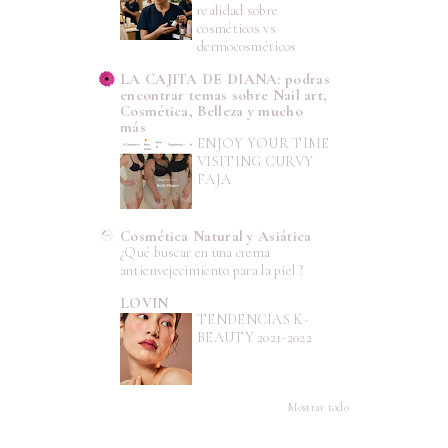
realidad sobre
cosméticos vs
dermocosméticos
LA CAJITA DE DIANA: podras
encontrar temas sobre Nail art,
Cosmética, Belleza y mucho
más
ENJOY YOUR TIME
VISITING CURVY
FAJA
Cosmética Natural y Asiática
¿Qué buscar en una crema
antienvejecimiento para la piel ?
LOVIN
TENDENCIAS K-
BEAUTY 2021-2022
Mostrar todo