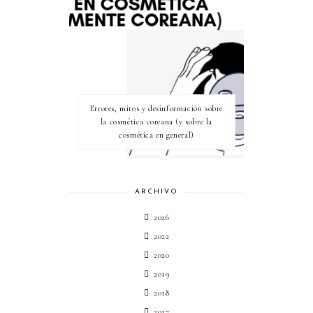
Errores, mitos y desinformación sobre
la cosmética coreana (y sobre la
cosmética en general)
ARCHIVO
2026
2022
2020
2019
2018
2017