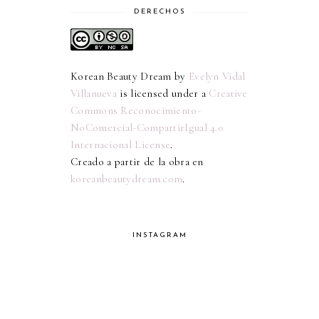
DERECHOS
Korean Beauty Dream
by
Evelyn Vidal
Villanueva
is licensed under a
Creative
Commons Reconocimiento-
NoComercial-CompartirIgual 4.0
Internacional License
.
Creado a partir de la obra en
koreanbeautydream.com
.
INSTAGRAM