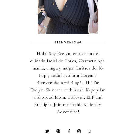
BIENVENID@!
Hola! Soy Evelyn, entusiasta del
cuidado facial de Corea, Cosmetóloga,
mamá, amiga y mujer fanática del K-
Pop y toda la cultura Coreana.
Bienvenid@ a mi Blog! - Hi! I'm
Evelyn, Skincare enthusiast, K-pop fan
and proud Mom. Catlover, ELF and
Starlight. Join me in this K-Beauty
Adventure!