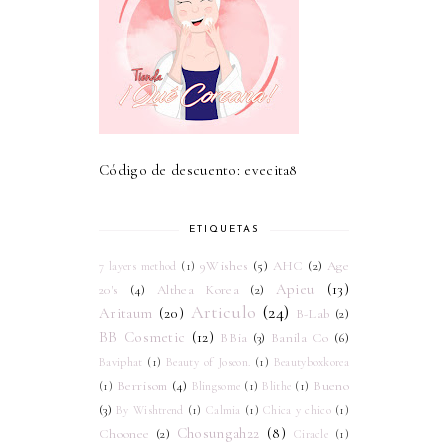
Código de descuento: evecita8
ETIQUETAS
9Wishes
(5)
AHC
(2)
Age
7 layers method
(1)
Apieu
(13)
20's
(4)
Althea Korea
(2)
Articulo
(24)
Aritaum
(20)
B-Lab
(2)
BB Cosmetic
(12)
BBia
(3)
Banila Co
(6)
Baviphat
(1)
Beauty of Joseon.
(1)
Beautyboxkorea
Berrisom
(4)
Bueno
(1)
Blingsome
(1)
Blithe
(1)
(3)
By Wishtrend
(1)
Calmia
(1)
Chica y chico
(1)
Chosungah22
(8)
Choonee
(2)
Ciracle
(1)