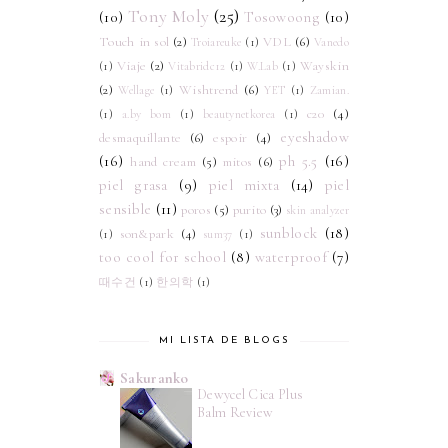
Tony Moly
(25)
(10)
Tosowoong
(10)
Touch in sol
(2)
VDL
(6)
Troiareuke
(1)
Vanedo
Viaje
(2)
Wayskin
(1)
Vitabridc12
(1)
W.Lab
(1)
(2)
Wishtrend
(6)
Wellage
(1)
YET
(1)
Zamian.
c20
(4)
(1)
a.by bom
(1)
beautynetkorea
(1)
eyeshadow
desmaquillante
(6)
espoir
(4)
(16)
ph 5.5
(16)
hand cream
(5)
mitos
(6)
piel grasa
(9)
piel mixta
(14)
piel
sensible
(11)
poros
(5)
purito
(3)
skin analyzer
sunblock
(18)
son&park
(4)
(1)
sum37
(1)
too cool for school
(8)
waterproof
(7)
때수건
(1)
한의학
(1)
MI LISTA DE BLOGS
Sakuranko
Dewycel Cica Plus
Balm Review