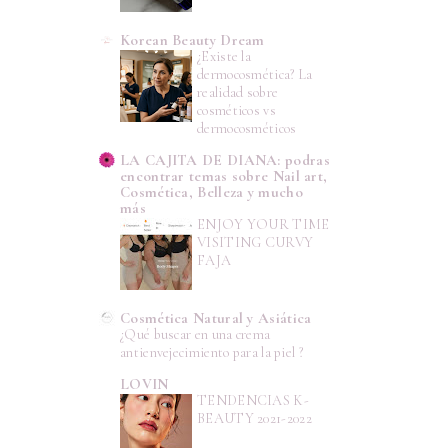
Korean Beauty Dream
¿Existe la
dermocosmética? La
realidad sobre
cosméticos vs
dermocosméticos
LA CAJITA DE DIANA: podras
encontrar temas sobre Nail art,
Cosmética, Belleza y mucho
más
ENJOY YOUR TIME
VISITING CURVY
FAJA
Cosmética Natural y Asiática
¿Qué buscar en una crema
antienvejecimiento para la piel ?
LOVIN
TENDENCIAS K-
BEAUTY 2021-2022