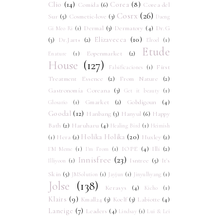
Clio
(14)
Corea
(8)
Comida
(6)
Corea del
Cosrx
(26)
Sur
(5)
Cosmetic-love
(3)
Daeng
Dermal
(3)
Dermatory
(4)
Dr.G
Gi Meo Ri
(1)
Elizavecca
(10)
(3)
Dr.Jart+
(2)
Elroel
(1)
Etude
Eopenmarket
(2)
Enature
(1)
House
(127)
First
Falsificaciones
(1)
Treatment Essence
(2)
From Nature
(2)
Gastronomía Coreana
(3)
Get it beauty
(1)
Gmarket
(2)
Gobdigoun
(4)
Glosario
(1)
Goodal
(12)
Hanbang
(3)
Hanyul
(6)
Happy
Bath
(2)
Haruharu
(4)
Healing Bird
(1)
Heimish
Holika Holika
(20)
Hera
(2)
Huxley
(2)
(1)
IOPE
(4)
Illi
(2)
I'M Meme
(1)
I'm From
(1)
Innisfree
(23)
Isntree
(5)
It's
Illiyoon
(1)
Skin
(5)
JMSolution
(1)
Jayjun
(1)
Jinyulhyang
(1)
Jolse
(138)
Kerasys
(4)
Kicho
(1)
Klairs
(9)
Kmall24
(3)
Koelf
(3)
Labiotte
(4)
Laneige
(7)
Leaders
(4)
Lindsay
(1)
Lui & Lei