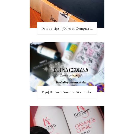
[Datos y tips] ¿Quieres Comprar a Corea y no tienes idea? [Actualizada a 2020]
[Tips] Rutina Coreana: Starter kit para comenzar ~ Productos recomendados