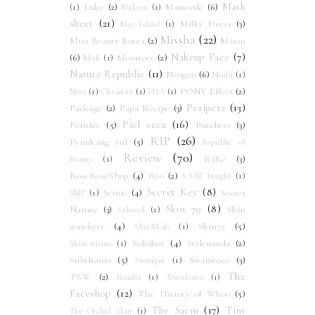
Mask
Luke
(2)
Mamonde
(6)
(1)
Makeon
(1)
sheet
(21)
Milky Dress
(3)
May Island
(1)
Missha
(22)
Miss Beauty Korea
(2)
Mizon
Nakeup Face
(7)
(6)
Monstory
(2)
Modi
(1)
Nature Republic
(11)
Neogen
(6)
Neulii
(1)
PONY Effect
(2)
Nots
(1)
Olivarrier
(1)
PHA
(1)
Peripera
(13)
Package
(2)
Papa Recipe
(3)
Piel seca
(16)
Petitfée
(5)
Purebess
(3)
RIP
(26)
Pyunkang yul
(5)
Republic of
Review
(70)
RiRe
(3)
Beauty
(1)
RoseRoseShop
(4)
Ryo
(2)
SAAT Insight
(1)
Secret Key
(8)
Scinic
(4)
Secret
SNP
(1)
Skin 79
(8)
Nature
(3)
Skin
Sidmool
(1)
watchers
(4)
Skin79
(5)
Skin&Lab
(1)
Sokobox
(4)
Stylenanda
(2)
Skincarisma
(1)
Sulwhasoo
(5)
Swanicoco
(3)
Suntique
(1)
The
TSW
(2)
Teradia
(1)
Testerkorea
(1)
Faceshop
(12)
The History of Whoo
(5)
The Saem
(17)
Tint
The Orchid Skin
(1)