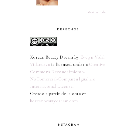
Mostrar todo
DERECHOS
Korean Beauty Dream
by
Evelyn Vidal
Villanueva
is licensed under a
Creative
Commons Reconocimiento-
NoComercial-CompartirIgual 4.0
Internacional License
.
Creado a partir de la obra en
koreanbeautydream.com
.
INSTAGRAM