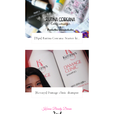
[Tips] Rutina Coreana: Starter kit para comenzar ~ Productos recomendados
[Kerasys] Damage clinic shampoo