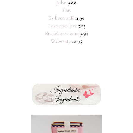
Jolse
9.88
Ebay
KollectionK
11.99
Cosmetic-love
7.95
Etudehouse.com
9.50
W2beauty
10.95