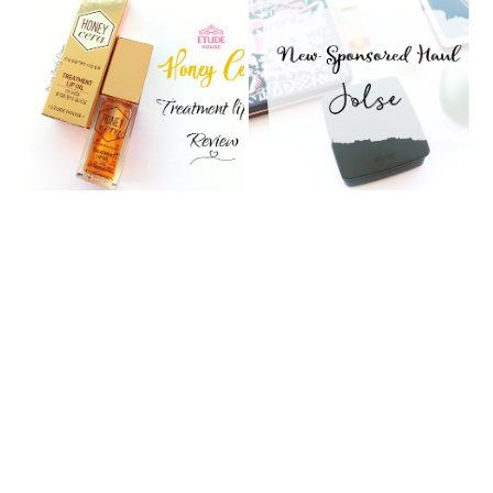
[Etude House] Honey Cera
[Haul] New Sponsored Jolse
Treatment Lip Oil
Haul