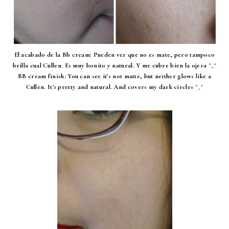
El acabado de la Bb cream: Pueden ver que no es mate, pero tampoco
brilla cual Cullen. Es muy bonito y natural. Y me cubre bien la ojera ^_^
BB cream finish: You can see it's not matte, but neither glows like a
Cullen. It's pretty and natural. And covers my dark circles ^_^