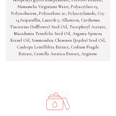
Neopentyl glycol diheptanoate, PEG-100 stearate,
Hamamelis Virginiana Water, Polyacrylate-13,
Polyisobutene, Polysorbate 20, Polyacrylamide, C13-
14 Isoparaffin, Laureth-7, Allantoin, Carthamus
Tinctorius (Safflower) Seed Oil, Tocopheryl Acetate,
Macadamia Ternifolia Seed Oil, Argania Spinosa
Kernel Oil, Simmondsia Chinensis (Jojoba) Seed Oil,
Caulerpa Lentillifera Extract, Codium Fragile
Extract, Centella Asiatica Extract, Arginine