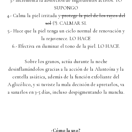
3.- Incrementa la absorción de ingredientes activos. YO
SUPONGO
4.- Calma la piel irritada y
protege la piel de los rayos del
sol
(?). CALMAR SI.
5.- Hace que la piel tenga un ciclo normal de renovación y
la rejuvenece. LO HACE
6.- Efectiva en iluminar el tono de la piel. LO HACE.
Sobre los granos, actúa durante la noche
desinflamándolos gracias a la acción de la Alantoína y la
centella asiática, además de la función exfoliante del
A.glicólico, y si tuviste la mala decisión de apretarlos, va
a sanarlos en 3-5 días, incluso despigmentando la mancha.
¿Cómo la uso?