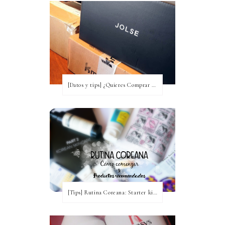
[Datos y tips] ¿Quieres Comprar a Corea y no tienes idea? [Actualizada a 2020]
[Tips] Rutina Coreana: Starter kit para comenzar ~ Productos recomendados