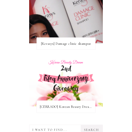
[Kerasys] Damage clinic shampoo
[CERRADO] Korean Beauty Dream Blog Anniversary Nº2! ~ Ganadoras