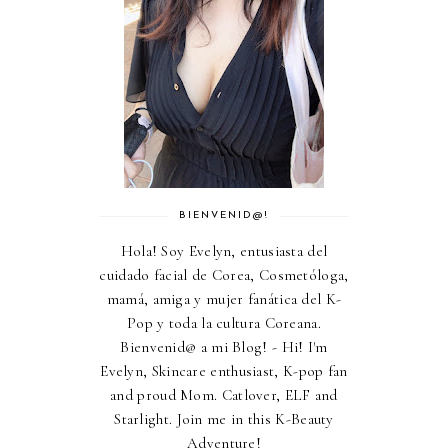
BIENVENID@!
Hola! Soy Evelyn, entusiasta del
cuidado facial de Corea, Cosmetóloga,
mamá, amiga y mujer fanática del K-
Pop y toda la cultura Coreana.
Bienvenid@ a mi Blog! - Hi! I'm
Evelyn, Skincare enthusiast, K-pop fan
and proud Mom. Catlover, ELF and
Starlight. Join me in this K-Beauty
Adventure!