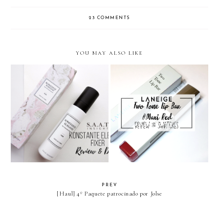
23 COMMENTS
YOU MAY ALSO LIKE
[Jolse Review] SAAT INSIGHT
[Laneige] Two tone Lip bar
Konstante Eleganz Fixer
#Maxi Red
PREV
[Haul] 4º Paquete patrocinado por Jolse