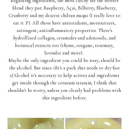
Regarding ingredients, the most catchy are the berries
blend they put: Raspberry, Açai, Bilberry, Blueberry,
Cranberry and my dearest chilean maqui (I really love to
eat it :P). All those have antioxidants, moisturizers,
astringent, antiinflammatory properties. There's
hydrollized collagen, ceramides and adenoside, and
botanical extracts too (thyme, oregano, rosemary,
lavender and more).
Maybe the only ingredient you could be wary, should be
the alcohol. But since 1)It's a pack that needs to dry fast
2)Alcohol it's neccesary to help actives and ingredients
get inside through the corneum stratum, I think that
shouldn't be worry, unless you clearly had problems with
this ingredient before.