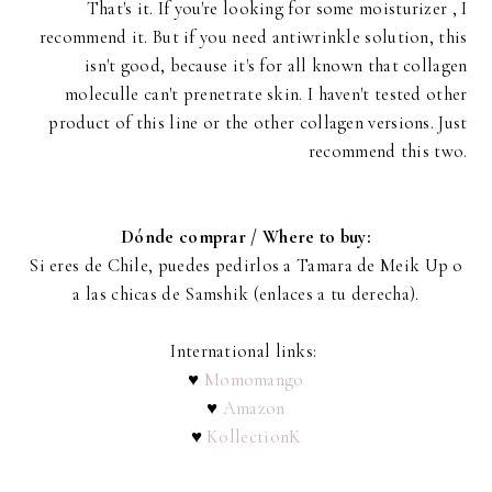
That's it. If you're looking for some moisturizer , I
recommend it. But if you need antiwrinkle solution, this
isn't good, because it's for all known that collagen
moleculle can't prenetrate skin. I haven't tested other
product of this line or the other collagen versions. Just
recommend this two.
Dónde comprar / Where to buy:
Si eres de Chile, puedes pedirlos a Tamara de Meik Up o
a las chicas de Samshik (enlaces a tu derecha).
International links:
♥
Momomango
♥
Amazon
♥
KollectionK