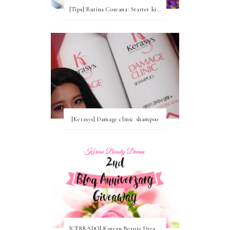
[Tips] Rutina Coreana: Starter kit para comenzar ~ Productos recomendados
[Kerasys] Damage clinic shampoo
[CERRADO] Korean Beauty Dream Blog Anniversary Nº2! ~ Ganadoras