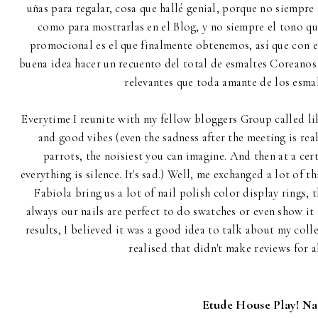
uñas para regalar, cosa que hallé genial, porque no siempre
como para mostrarlas en el Blog, y no siempre el tono qu
promocional es el que finalmente obtenemos, así que con es
buena idea hacer un recuento del total de esmaltes Coreanos 
relevantes que toda amante de los esmal
Everytime I reunite with my fellow bloggers Group called l
and good vibes (even the sadness after the meeting is real
parrots, the noisiest you can imagine. And then at a cer
everything is silence. It's sad.) Well, me exchanged a lot of t
Fabiola bring us a lot of nail polish color display rings, t
always our nails are perfect to do swatches or even show it i
results, I believed it was a good idea to talk about my coll
realised that didn't make reviews for a
Etude House Play! Nai