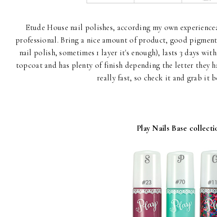
Etude House nail polishes, according my own experiencea
professional. Bring a nice amount of product, good pigment
nail polish, sometimes 1 layer it's enough), lasts 3 days wit
topcoat and has plenty of finish depending the letter they 
really fast, so check it and grab it 
Play Nails Base collecti