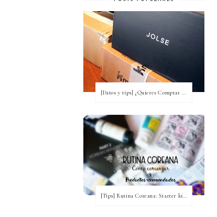
[Datos y tips] ¿Quieres Comprar a Corea y no tienes idea? [Actualizada a 2020]
[Tips] Rutina Coreana: Starter kit para comenzar ~ Productos recomendados