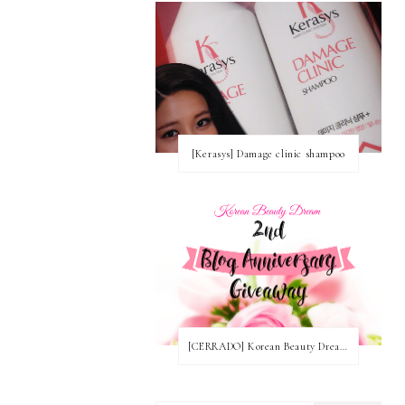
[Kerasys] Damage clinic shampoo
[CERRADO] Korean Beauty Dream Blog Anniversary Nº2! ~ Ganadoras