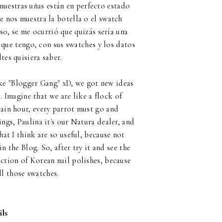
 nuestras uñas están en perfecto estado
e nos muestra la botella o el swatch
o, se me ocurrió que quizás sería una
que tengo, con sus swatches y los datos
tes quisiera saber.
ike "Blogger Gang" xD, we got new ideas
. Imagine that we are like a flock of
tain hour, every parrot must go and
hings, Paulina it's our Natura dealer, and
hat I think are so useful, because not
n the Blog. So, after try it and see the
ection of Korean nail polishes, because
ll those swatches.
ls