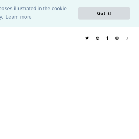
poses illustrated in the cookie
Got it!
cy.
Learn more
ÓN
PÁGINAS RECOMENDADAS
ETIQUETAS