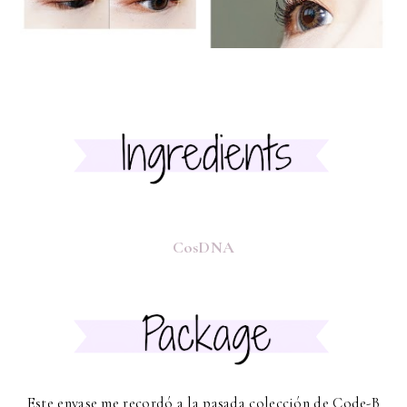
CosDNA
Este envase me recordó a la pasada colección de Code-B