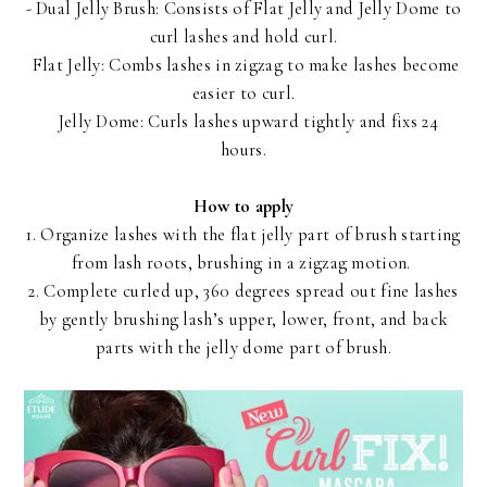
- Dual Jelly Brush: Consists of Flat Jelly and Jelly Dome to
curl lashes and hold curl.
Flat Jelly: Combs lashes in zigzag to make lashes become
easier to curl.
Jelly Dome: Curls lashes upward tightly and fixs 24
hours.
How to apply
1. Organize lashes with the flat jelly part of brush starting
from lash roots, brushing in a zigzag motion.
2. Complete curled up, 360 degrees spread out fine lashes
by gently brushing lash’s upper, lower, front, and back
parts with the jelly dome part of brush.