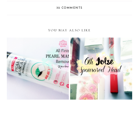
32 COMMENTS
YOU MAY ALSO LIKE
[Etude House] All Finish Pearl
[Haul] 6º Haul Auspiciado por
Mascara Remover
Jolse