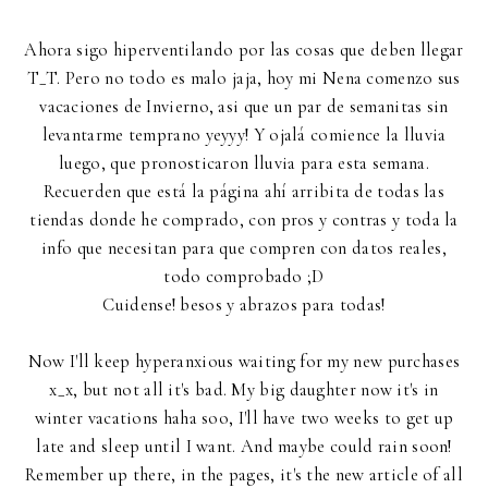
Ahora sigo hiperventilando por las cosas que deben llegar
T_T. Pero no todo es malo jaja, hoy mi Nena comenzo sus
vacaciones de Invierno, asi que un par de semanitas sin
levantarme temprano yeyyy! Y ojalá comience la lluvia
luego, que pronosticaron lluvia para esta semana.
Recuerden que está la página ahí arribita de todas las
tiendas donde he comprado, con pros y contras y toda la
info que necesitan para que compren con datos reales,
todo comprobado ;D
Cuidense! besos y abrazos para todas!
Now I'll keep hyperanxious waiting for my new purchases
x_x, but not all it's bad. My big daughter now it's in
winter vacations haha soo, I'll have two weeks to get up
late and sleep until I want. And maybe could rain soon!
Remember up there, in the pages, it's the new article of all