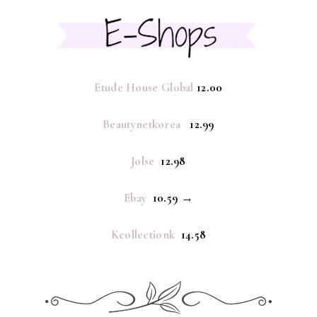
Etude House Global
12.00
Beautynetkorea
12.99
Jolse
12.98
Ebay
10.59 →
Kcollectionk
14.58