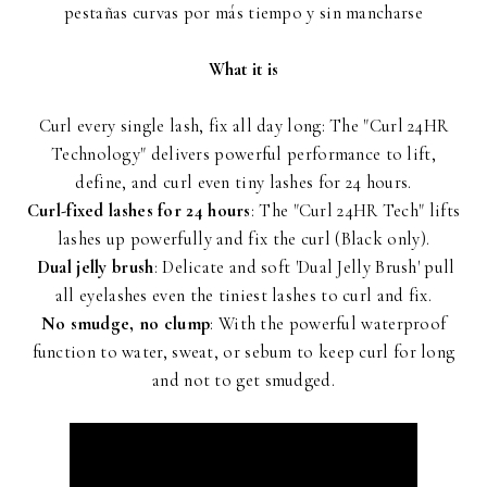
pestañas curvas por más tiempo y sin mancharse
What it is
Curl every single lash, fix all day long: The "Curl 24HR
Technology" delivers powerful performance to lift,
define, and curl even tiny lashes for 24 hours.
Curl-fixed lashes for 24 hours
: The "Curl 24HR Tech" lifts
lashes up powerfully and fix the curl (Black only).
Dual jelly brush
: Delicate and soft 'Dual Jelly Brush' pull
all eyelashes even the tiniest lashes to curl and fix.
No smudge, no clump
: With the powerful waterproof
function to water, sweat, or sebum to keep curl for long
and not to get smudged.