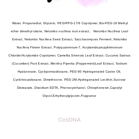
Water, Propanediol, Glycerin, PEG/PPG-17/6 Copolymer, Bis-PEG-18 Methyl
ether dimethyl silane, Nelumbo nucifera root extract, Nelumbo Nucifera Leaf
Extract, Nelumbo Nucifera Seed Extract, Saccharomyces Ferment, Nelumbo
Nucifera Flower Extract, Polyquaternium-7, Acrylamidopropyltrimonium
Chloride/Acrylamide Copolymer, Camellia Sinensis Leaf Extract, Cucumis Sativus
(Cucumber) Fruit Extract, Mentha Piperita (Peppermint)Leaf Extract, Sodium
Hyaluronate, Cyclopentasiloxane, PEG-60 Hydrogenated Castor Oil,
Cyclohexasiloxane, Dimethicone, PEG-2M,Hydrogenated Lecithin,Sucrose
Distearate, Disodtum EDTA, Phenoxyethanol, Chlorphenesin,Caprylyl
Glycol,Ethylhexylglycerin,Fragrance
CosDNA