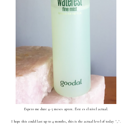
Espero me dure 4-5 meses aprox. Éste es el nivel actual.
I hope this could last up to 4 months, this is the actual level of today ^_^.