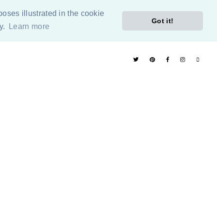
poses illustrated in the cookie
Got it!
cy.
Learn more
ÓN
PÁGINAS RECOMENDADAS
ETIQUETAS