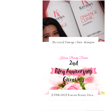
[Kerasys] Damage clinic shampoo
[CERRADO] Korean Beauty Dream Blog Anniversary Nº2! ~ Ganadoras