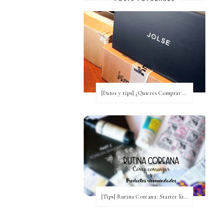
[Datos y tips] ¿Quieres Comprar a Corea y no tienes idea? [Actualizada a 2020]
[Tips] Rutina Coreana: Starter kit para comenzar ~ Productos recomendados