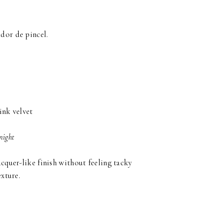
ador de pincel.
ink velvet
 night
acquer-like finish without feeling tacky
exture.