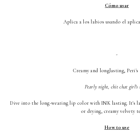
Cómo usar
Aplica a los labios usando el aplic
-
Creamy and longlasting, Peri's 
Pearly night, chit chat girl's
Dive into the long-wearing lip color with INK lasting. It's l
or drying, creamy velvety t
How to use