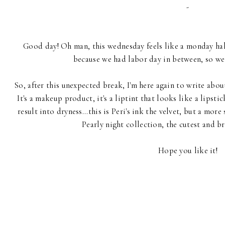
-
Good day! Oh man, this wednesday feels like a monday hah
because we had labor day in between, so we
So, after this unexpected break, I'm here again to write abo
It's a makeup product, it's a liptint that looks like a lipstic
result into dryness...this is Peri's ink the velvet, but a mor
Pearly night collection, the cutest and b
Hope you like it!