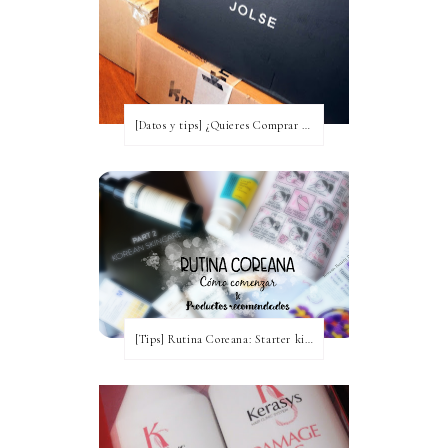
[Datos y tips] ¿Quieres Comprar a Corea y no tienes idea? [Actualizada a 2020]
[Tips] Rutina Coreana: Starter kit para comenzar ~ Productos recomendados