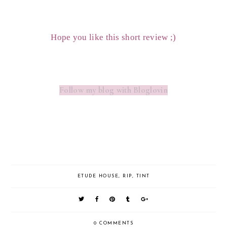
Hope you like this short review ;)
Follow my blog with Bloglovin
ETUDE HOUSE
,
RIP
,
TINT
0 COMMENTS