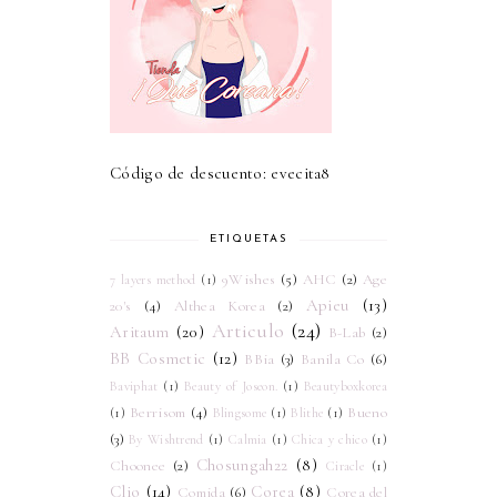
Código de descuento: evecita8
ETIQUETAS
9Wishes
(5)
AHC
(2)
Age
7 layers method
(1)
Apieu
(13)
20's
(4)
Althea Korea
(2)
Articulo
(24)
Aritaum
(20)
B-Lab
(2)
BB Cosmetic
(12)
BBia
(3)
Banila Co
(6)
Baviphat
(1)
Beauty of Joseon.
(1)
Beautyboxkorea
Berrisom
(4)
Bueno
(1)
Blingsome
(1)
Blithe
(1)
(3)
By Wishtrend
(1)
Calmia
(1)
Chica y chico
(1)
Chosungah22
(8)
Choonee
(2)
Ciracle
(1)
Clio
(14)
Corea
(8)
Comida
(6)
Corea del