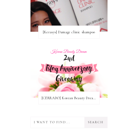
[Kerasys] Damage clinic shampoo
[CERRADO] Korean Beauty Dream Blog Anniversary Nº2! ~ Ganadoras