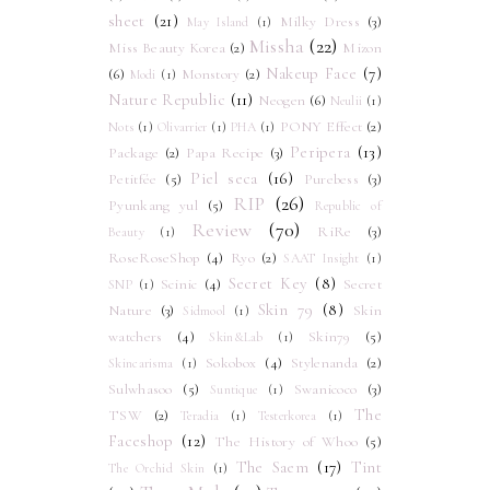
sheet
(21)
Milky Dress
(3)
May Island
(1)
Missha
(22)
Miss Beauty Korea
(2)
Mizon
Nakeup Face
(7)
(6)
Monstory
(2)
Modi
(1)
Nature Republic
(11)
Neogen
(6)
Neulii
(1)
PONY Effect
(2)
Nots
(1)
Olivarrier
(1)
PHA
(1)
Peripera
(13)
Package
(2)
Papa Recipe
(3)
Piel seca
(16)
Petitfée
(5)
Purebess
(3)
RIP
(26)
Pyunkang yul
(5)
Republic of
Review
(70)
RiRe
(3)
Beauty
(1)
RoseRoseShop
(4)
Ryo
(2)
SAAT Insight
(1)
Secret Key
(8)
Scinic
(4)
Secret
SNP
(1)
Skin 79
(8)
Nature
(3)
Skin
Sidmool
(1)
watchers
(4)
Skin79
(5)
Skin&Lab
(1)
Sokobox
(4)
Stylenanda
(2)
Skincarisma
(1)
Sulwhasoo
(5)
Swanicoco
(3)
Suntique
(1)
The
TSW
(2)
Teradia
(1)
Testerkorea
(1)
Faceshop
(12)
The History of Whoo
(5)
The Saem
(17)
Tint
The Orchid Skin
(1)