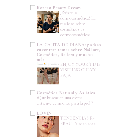
Korean Beauty Dream
¿Existe la
dermocosmética? La
realidad sobre
cosméticos vs
dermocosméticos
LA CAJITA DE DIANA: podras
encontrar temas sobre Nail art,
Cosmética, Belleza y mucho
más
ENJOY YOUR TIME
VISITING CURVY
FAJA
Cosmética Natural y Asiática
¿Qué buscar en una crema
antienvejecimiento para la piel ?
LOVIN
TENDENCIAS K-
BEAUTY 2021-2022