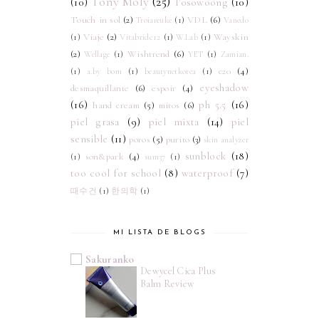
Tony Moly
(25)
(10)
Tosowoong
(10)
Touch in sol
(2)
VDL
(6)
Troiareuke
(1)
Vanedo
Viaje
(2)
Wayskin
(1)
Vitabridc12
(1)
W.Lab
(1)
(2)
Wishtrend
(6)
Wellage
(1)
YET
(1)
Zamian.
c20
(4)
(1)
a.by bom
(1)
beautynetkorea
(1)
eyeshadow
desmaquillante
(6)
espoir
(4)
(16)
ph 5.5
(16)
hand cream
(5)
mitos
(6)
piel grasa
(9)
piel mixta
(14)
piel
sensible
(11)
poros
(5)
purito
(3)
skin analyzer
sunblock
(18)
son&park
(4)
(1)
sum37
(1)
too cool for school
(8)
waterproof
(7)
때수건
(1)
한의학
(1)
MI LISTA DE BLOGS
Sakuranko
Dewycel Cica Plus
Balm Review