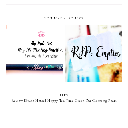
YOU MAY ALSO LIKE
[Etude House] My Little Nut
[RIP] Terminados
Play 101 Blending Pencil #27
PREV
Review [Etude House] Happy Tea Time Green Tea Cleansing Foam