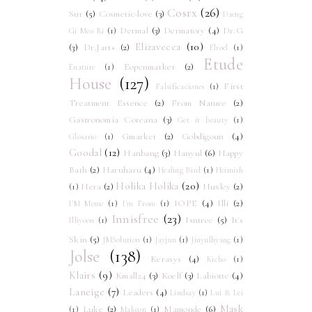
Cosrx
(26)
Sur
(5)
Cosmetic-love
(3)
Daeng
Dermal
(3)
Dermatory
(4)
Dr.G
Gi Meo Ri
(1)
Elizavecca
(10)
(3)
Dr.Jart+
(2)
Elroel
(1)
Etude
Eopenmarket
(2)
Enature
(1)
House
(127)
First
Falsificaciones
(1)
Treatment Essence
(2)
From Nature
(2)
Gastronomía Coreana
(3)
Get it beauty
(1)
Gmarket
(2)
Gobdigoun
(4)
Glosario
(1)
Goodal
(12)
Hanbang
(3)
Hanyul
(6)
Happy
Bath
(2)
Haruharu
(4)
Healing Bird
(1)
Heimish
Holika Holika
(20)
Hera
(2)
Huxley
(2)
(1)
IOPE
(4)
Illi
(2)
I'M Meme
(1)
I'm From
(1)
Innisfree
(23)
Isntree
(5)
It's
Illiyoon
(1)
Skin
(5)
JMSolution
(1)
Jayjun
(1)
Jinyulhyang
(1)
Jolse
(138)
Kerasys
(4)
Kicho
(1)
Klairs
(9)
Kmall24
(3)
Koelf
(3)
Labiotte
(4)
Laneige
(7)
Leaders
(4)
Lindsay
(1)
Lui & Lei
Mask
Luke
(2)
Mamonde
(6)
(1)
Makeon
(1)