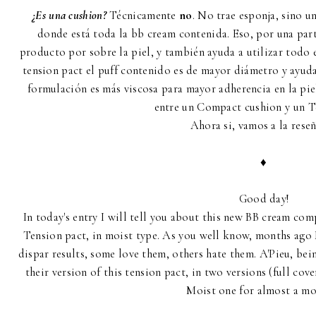
¿Es una cushion?
Técnicamente
no
. No trae esponja, sino 
donde está toda la bb cream contenida. Eso, por una part
producto por sobre la piel, y también ayuda a utilizar todo
tension pact el puff contenido es de mayor diámetro y ayud
formulación es más viscosa para mayor adherencia en la piel
entre un Compact cushion y un T
Ahora si, vamos a la rese
♦
Good day!
In today's entry I will tell you about this new BB cream co
Tension pact, in moist type. As you well know, months ago
dispar results, some love them, others hate them. A'Pieu, bei
their version of this tension pact, in two versions (full co
Moist one for almost a mo