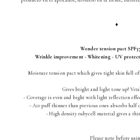
producto en el aplicador, divídelo en la frente, barbill
♦
Wonder tension pact SPF3
Wrinkle improvement - Whitening - UV protect
Moisture tension pact which gives tight skin full of
Gives bright and light tone up! Vita
- Coverage is even and bight with light reflection effec
- Air puff thinner than previous ones absorbs half
- High density rubycell material gives a thin
Please note before usi