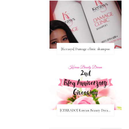
[Kerasys] Damage clinic shampoo
[CERRADO] Korean Beauty Dream Blog Anniversary Nº2! ~ Ganadoras