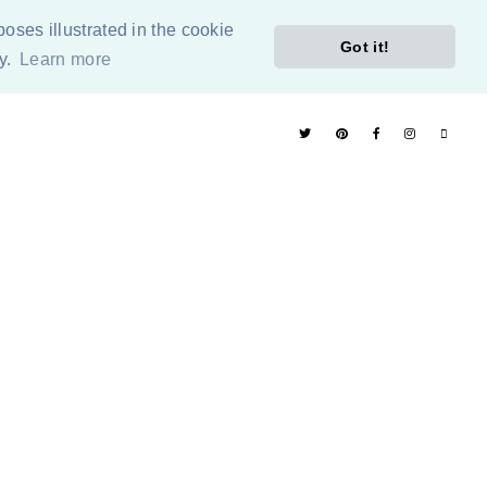
poses illustrated in the cookie
Got it!
cy.
Learn more
ÓN
PÁGINAS RECOMENDADAS
ETIQUETAS