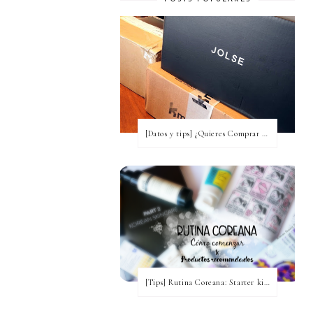
[Datos y tips] ¿Quieres Comprar a Corea y no tienes idea? [Actualizada a 2020]
[Tips] Rutina Coreana: Starter kit para comenzar ~ Productos recomendados