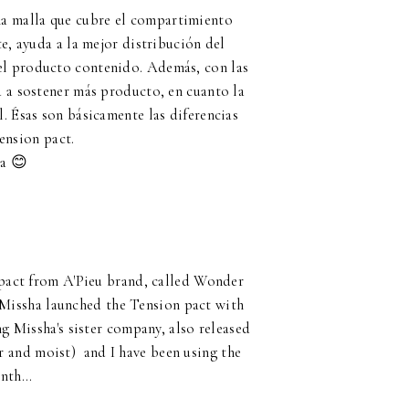
una malla que cubre el compartimiento
e, ayuda a la mejor distribución del
 el producto contenido. Además, con las
a a sostener más producto, en cuanto la
. Ésas son básicamente las diferencias
ension pact.
ña 😊
mpact from A'Pieu brand, called Wonder
 Missha launched the Tension pact with
ng Missha's sister company, also released
ver and moist) and I have been using the
nth...