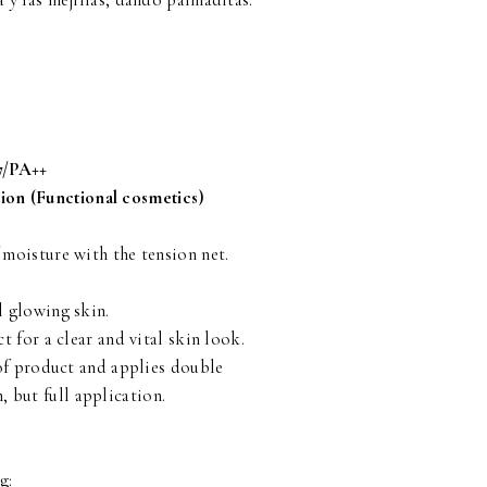
a y las mejillas, dando palmaditas.
7/PA++
ion (Functional cosmetics)
 moisture with the tension net.
l glowing skin.
t for a clear and vital skin look.
 of product and applies double
, but full application.
ng
: