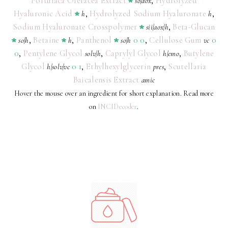
Portulaca Oleracea Extract
,
Hydrolyzed
so
|
aox
Hyaluronic Acid
,
Hydrolyzed Sodium Hyaluronate
,
h
h
Sodium Hyaluronate Crosspolymer
,
Beta-Glucan
sii
|
aox
|
h
,
Betaine
,
Panthenol
0
0
,
Cellulose Gum
0
so
|
h
h
so
|
h
vc
0
,
Pentylene Glycol
,
Caprylyl Glycol
,
Butylene
solv
|
h
h
|
emo
Glycol
0
1
,
Ethylhexylglycerin
,
Scutellaria
h
|
solv
|
vc
pres
Baicalensis Extract
amic
Hover the mouse over an ingredient for short explanation. Read more
on
INCIDecoder
.