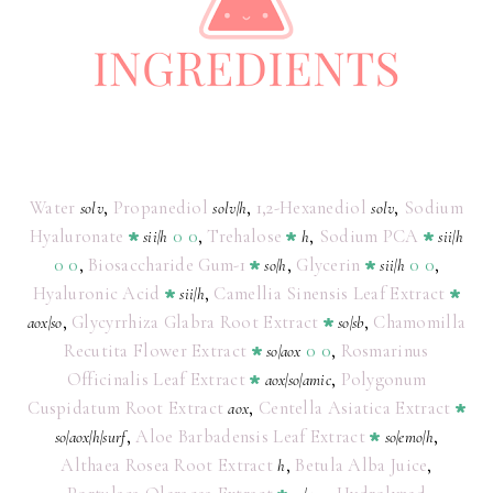
Water
,
Propanediol
,
1,2-Hexanediol
,
Sodium
solv
solv
|
h
solv
Hyaluronate
0
0
,
Trehalose
,
Sodium PCA
sii
|
h
h
sii
|
h
0
0
,
Biosaccharide Gum-1
,
Glycerin
0
0
,
so
|
h
sii
|
h
Hyaluronic Acid
,
Camellia Sinensis Leaf Extract
sii
|
h
,
Glycyrrhiza Glabra Root Extract
,
Chamomilla
aox
|
so
so
|
sb
Recutita Flower Extract
0
0
,
Rosmarinus
so
|
aox
Officinalis Leaf Extract
,
Polygonum
aox
|
so
|
amic
Cuspidatum Root Extract
,
Centella Asiatica Extract
aox
,
Aloe Barbadensis Leaf Extract
,
so
|
aox
|
h
|
surf
so
|
emo
|
h
Althaea Rosea Root Extract
,
Betula Alba Juice
,
h